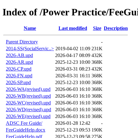
Index of /Power Practice/FeeGu
Name
Last modified
Size
Description
Parent Directory
-
2014-SS(SocialServic..>
2019-04-02 11:09
231K
2026-AB.upd
2026-04-17 08:09
432K
2026-AR.upd
2025-12-23 10:00
368K
2026-CP.upd
2026-03-31 08:23
432K
2026-FN.upd
2026-03-31 16:11
368K
2026-SP.upd
2025-12-23 10:00
368K
2026-WA(revised).upd
2026-06-03 16:10
368K
2026-WB(revised).upd
2026-06-03 16:10
368K
2026-WC(revised).upd
2026-06-03 16:10
368K
2026-WD(revised).upd
2026-06-03 16:10
368K
2026-WE(revised).upd
2026-06-03 16:10
368K
ADSC Fee Guide/
2026-01-28 12:42
-
FeeGuideHelp.docx
2025-12-23 09:53
190K
FeeGuideHelp.pdf
2025-12-23 09:58
275K